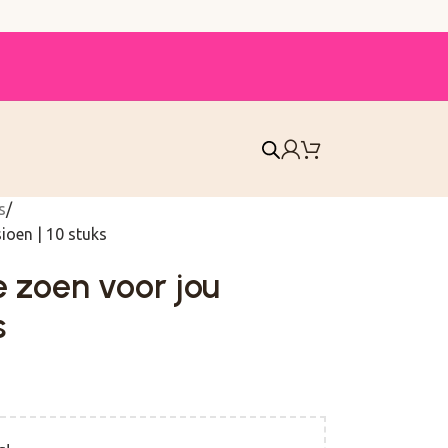
s
sioen | 10 stuks
e zoen voor jou
s