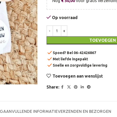
Nog
€
50,00
voor gratis verzendin
Op voorraad
TOEVOEGEN
check
Spoed? Bel 06-42426867
check
Met liefde ingepakt
check
Snelle en zorgvuldige levering
Toevoegen aan wenslijst
Share:
NG
AANVULLENDE INFORMATIE
VERZENDEN EN BEZORGEN