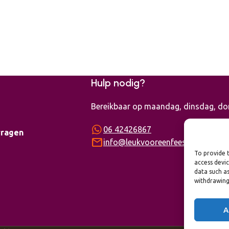
Hulp nodig?
Bereikbaar op maandag, dinsdag, don
06 42426867
vragen
mail
info@leukvooreenfeest.nl
To provide t
access devic
data such as
withdrawing
A