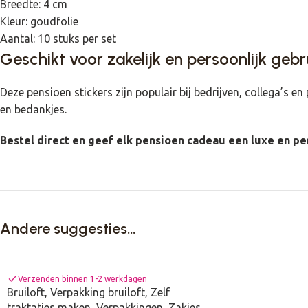
Breedte: 4 cm
Kleur: goudfolie
Aantal: 10 stuks per set
Geschikt voor zakelijk en persoonlijk gebr
Deze pensioen stickers zijn populair bij bedrijven, collega’s e
en bedankjes.
Bestel direct en geef elk pensioen cadeau een luxe en per
Andere suggesties…
check
Verzenden binnen 1-2 werkdagen
Bruiloft
,
Verpakking bruiloft
,
Zelf
traktaties maken
,
Verpakkingen
,
Zakjes