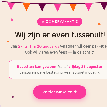
eck
check
check
Met liefde ingepakt
Veilig en eenvo
Alles voor je feest op één plek
ij zijn er even tussenuit! Van 27 Juli t/m 20 augustus 
☀️ ZOMERVAKANTIE
Wij zijn er even tussenuit!
KANT EN KLARE TRAKTATIES
ZELF TRAKTATIES MA
Van
27 juli t/m 20 augustus
versturen wij geen pakketje
Sale
Ook wij vieren even feest — in de zon! 🌴
Bestellen kan gewoon!
Vanaf
vrijdag 21 augustus
versturen we je bestelling weer zo snel mogelijk.
Verder winkelen 🎉