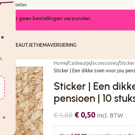
udig bestellen
worden er geen bestellingen verzonden.
KEN
CADEAUTJE
THEMA
VERSIERING
s.
Home
Cadeautje
accessoires
Sticker
Sticker | Een dikke zoen voor jou pen
Sticker | Een dikk
pensioen | 10 stuk
€
0,50
€
1,00
Incl. BTW