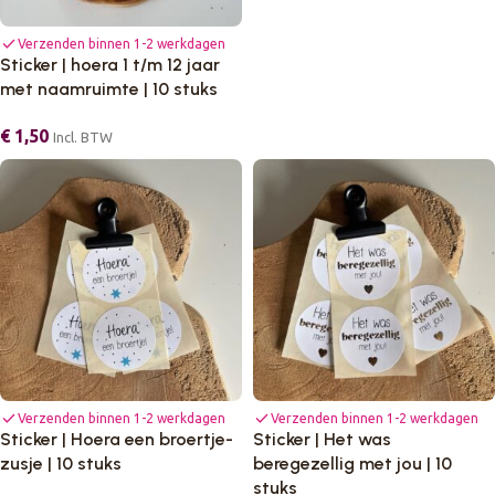
check
Verzenden binnen 1-2 werkdagen
Sticker | hoera 1 t/m 12 jaar
met naamruimte | 10 stuks
€
1,50
Incl. BTW
check
check
Verzenden binnen 1-2 werkdagen
Verzenden binnen 1-2 werkdagen
Sticker | Hoera een broertje-
Sticker | Het was
zusje | 10 stuks
beregezellig met jou | 10
stuks