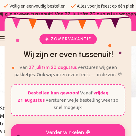
check
check
Veilig en eenvoudig bestellen
Alles voor je feest op één plek
ij zijn er even tussenuit! Van 27 Juli t/m 20 augustus worden
er geen bestellingen verzonden.
☀️ ZOMERVAKANTIE
Wij zijn er even tussenuit!
Van
27 juli t/m 20 augustus
versturen wij geen
pakketjes. Ook wij vieren even feest — in de zon! 🌴
Bestellen kan gewoon!
Vanaf
vrijdag
21 augustus
versturen we je bestelling weer zo
snel mogelijk.
Stickers voor op een traktatie
Maak elke traktatie extra feestelijk met onze
stickers voor
traktaties
. Of je nu een verjaardag, geboorte of afscheid
viert: met de juiste sticker geef je jouw traktatie een
Verder winkelen 🎉