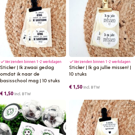
check
check
Verzenden binnen 1-2 werkdagen
Verzenden binnen 1-2 werkdagen
Sticker | Ik zwaai gedag
Sticker | Ik ga jullie missen! |
omdat ik naar de
10 stuks
basisschool mag | 10 stuks
€
1,50
Incl. BTW
€
1,50
Incl. BTW