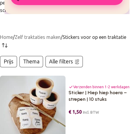
persoonlijke en professionele uitstraling. Ideaal voor
schooltraktaties, kinderfeestjes en speciale momenten.
Home
Zelf traktaties maken
Stickers voor op een traktatie
Prijs
Thema
Alle filters
check
Verzenden binnen 1-2 werkdagen
Sticker | Hiep hiep hoera –
strepen | 10 stuks
€
1,50
Incl. BTW