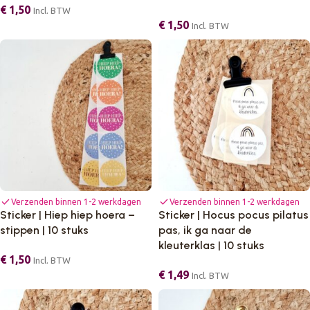
€
1,50
Incl. BTW
€
1,50
Incl. BTW
check
check
Verzenden binnen 1-2 werkdagen
Verzenden binnen 1-2 werkdagen
Sticker | Hiep hiep hoera –
Sticker | Hocus pocus pilatus
stippen | 10 stuks
pas, ik ga naar de
kleuterklas | 10 stuks
€
1,50
Incl. BTW
€
1,49
Incl. BTW