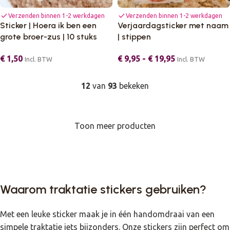
check
check
Verzenden binnen 1-2 werkdagen
Verzenden binnen 1-2 werkdagen
Sticker | Hoera ik ben een
Verjaardagsticker met naam
grote broer-zus | 10 stuks
| stippen
€
1,50
€
9,95
-
€
19,95
Incl. BTW
Incl. BTW
12
van
93
bekeken
Toon meer producten
Waarom traktatie stickers gebruiken?
Met een leuke sticker maak je in één handomdraai van een
simpele traktatie iets bijzonders. Onze stickers zijn perfect om