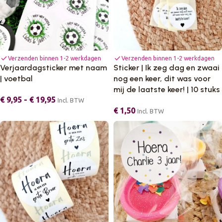
check
check
Verzenden binnen 1-2 werkdagen
Verzenden binnen 1-2 werkdagen
Verjaardagsticker met naam
Sticker | Ik zeg dag en zwaai
| voetbal
nog een keer, dit was voor
mij de laatste keer! | 10 stuks
€
9,95
-
€
19,95
Incl. BTW
€
1,50
Incl. BTW