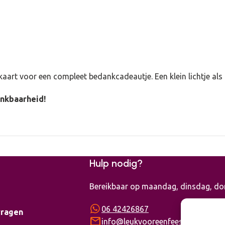
kaart voor een compleet bedankcadeautje. Een klein lichtje al
ankbaarheid!
Hulp nodig?
Bereikbaar op maandag, dinsdag, don
06 42426867
vragen
mail
info@leukvooreenfeest.nl