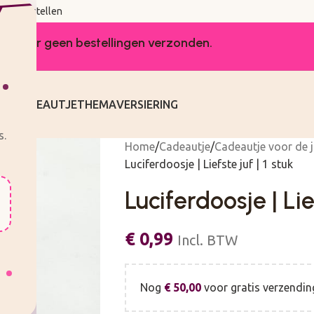
udig bestellen
worden er geen bestellingen verzonden.
KEN
CADEAUTJE
THEMA
VERSIERING
s.
Home
Cadeautje
Cadeautje voor de j
Luciferdoosje | Liefste juf | 1 stuk
Luciferdoosje | Lief
€
0,99
Incl. BTW
Nog
€
50,00
voor gratis verzendin