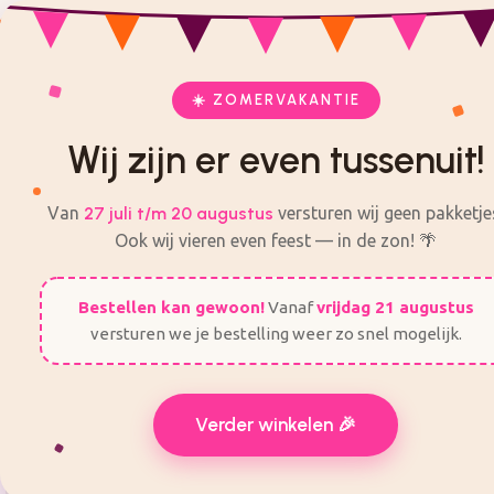
eck
check
check
Met liefde ingepakt
Veilig en eenvo
Alles voor je feest op één plek
ij zijn er even tussenuit! Van 27 Juli t/m 20 augustus 
☀️ ZOMERVAKANTIE
Wij zijn er even tussenuit!
KANT EN KLARE TRAKTATIES
ZELF TRAKTATIES MA
Van
27 juli t/m 20 augustus
versturen wij geen pakketje
Ook wij vieren even feest — in de zon! 🌴
Bestellen kan gewoon!
Vanaf
vrijdag 21 augustus
versturen we je bestelling weer zo snel mogelijk.
Verder winkelen 🎉