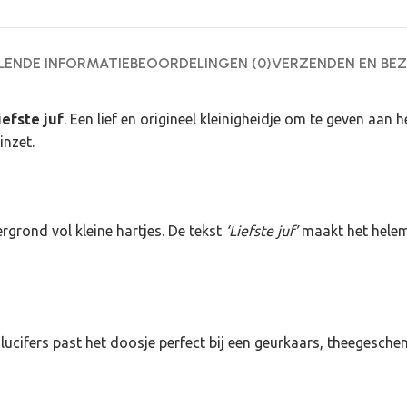
ENDE INFORMATIE
BEOORDELINGEN (0)
VERZENDEN EN BE
efste juf
. Een lief en origineel kleinigheidje om te geven aan 
nzet.
rgrond vol kleine hartjes. De tekst
‘Liefste juf’
maakt het helema
lucifers past het doosje perfect bij een geurkaars, theegesche