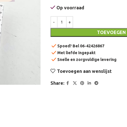
Op voorraad
TOEVOEGEN
check
Spoed? Bel 06-42426867
check
Met liefde ingepakt
check
Snelle en zorgvuldige levering
Toevoegen aan wenslijst
Share: