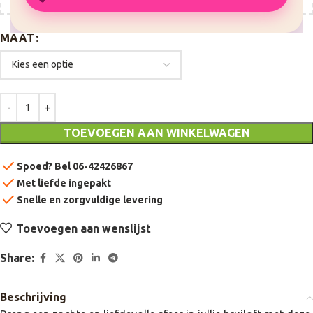
MAAT
TOEVOEGEN AAN WINKELWAGEN
check
Spoed? Bel 06-42426867
check
Met liefde ingepakt
check
Snelle en zorgvuldige levering
Toevoegen aan wenslijst
Share:
Beschrijving