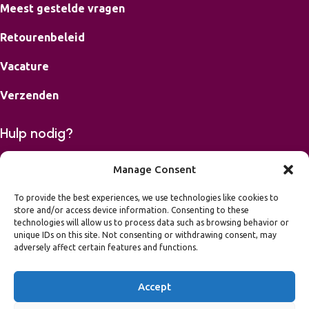
Meest gestelde vragen
Retourenbeleid
Vacature
Verzenden
Hulp nodig?
Bereikbaar op maandag, dinsdag, donderdag en vrijdag van
Manage Consent
9-16.00 uur.
To provide the best experiences, we use technologies like cookies to
store and/or access device information. Consenting to these
06 42426867
technologies will allow us to process data such as browsing behavior or
mail
info@leukvooreenfeest.nl
unique IDs on this site. Not consenting or withdrawing consent, may
Algemene voorwaarden
adversely affect certain features and functions.
Privacy Statement
Toegankelijkheidsverklaring
Accept
2026 Leuk voor een Feest