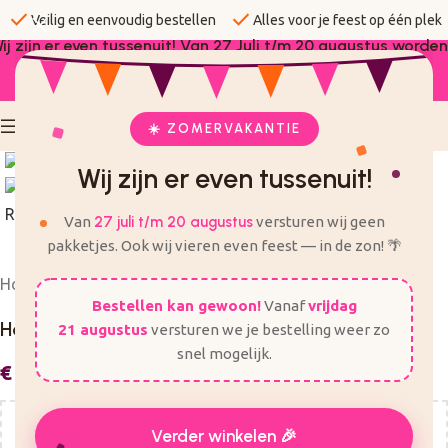
check
check
Veilig en eenvoudig bestellen
Alles voor je feest op één plek
ij zijn er even tussenuit! Van 27 Juli t/m 20 augustus worden
er geen bestellingen verzonden.
☀️ ZOMERVAKANTIE
Click to enlarge
Wij zijn er even tussenuit!
Van
27 juli t/m 20 augustus
versturen wij geen
pakketjes. Ook wij vieren even feest — in de zon! 🌴
Home
Bruiloft
Versiering bruiloft
Bestellen kan gewoon!
Vanaf
vrijdag
Honeycomb | Roze
21 augustus
versturen we je bestelling weer zo
snel mogelijk.
€
0,99
-
€
4,99
Incl. BTW
Nog
€
50,00
voor gratis verzending!
Verder winkelen 🎉