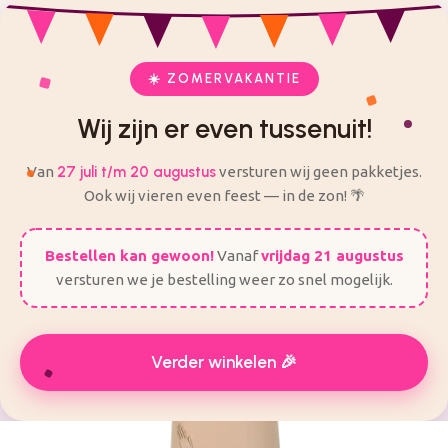
check
check
Veilig en eenvoudig bestellen
Alles voor je feest op één plek
ij zijn er even tussenuit! Van 27 Juli t/m 20 augustus worden
er geen bestellingen verzonden.
☀️ ZOMERVAKANTIE
Wij zijn er even tussenuit!
Van
27 juli t/m 20 augustus
versturen wij geen pakketjes.
Ook wij vieren even feest — in de zon! 🌴
Bestellen kan gewoon!
Vanaf
vrijdag 21 augustus
versturen we je bestelling weer zo snel mogelijk.
Verder winkelen 🎉