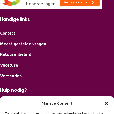
Handige links
Contact
Meest gestelde vragen
Retourenbeleid
Vacature
Verzenden
Hulp nodig?
Bereikbaar op maandag, dinsdag, donderdag en vrijdag van
Manage Consent
9-16.00 uur.
To provide the best experiences, we use technologies like cookies to