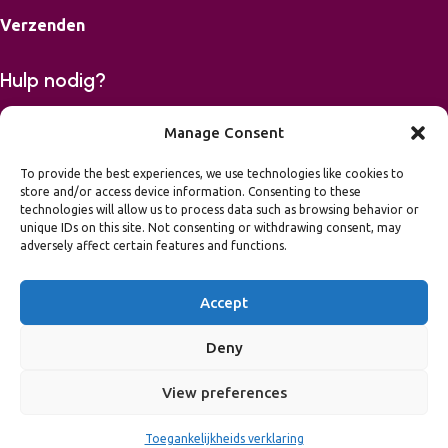
Verzenden
Hulp nodig?
Bereikbaar op maandag, dinsdag, donderdag en vrijdag van
Manage Consent
9-16.00 uur.
To provide the best experiences, we use technologies like cookies to
store and/or access device information. Consenting to these
06 42426867
technologies will allow us to process data such as browsing behavior or
mail
info@leukvooreenfeest.nl
unique IDs on this site. Not consenting or withdrawing consent, may
Algemene voorwaarden
adversely affect certain features and functions.
Privacy Statement
Toegankelijkheidsverklaring
Accept
2026 Leuk voor een Feest
NL37 INGB 0007 4379 93
Deny
BTW nummer NL002145569B33
View preferences
Kvk-nummer 66898382
Toegankelijkheids verklaring