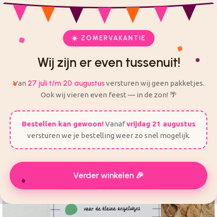
check
check
Veilig en eenvoudig bestellen
Alles voor je feest op één plek
ij zijn er even tussenuit! Van 27 Juli t/m 20 augustus worden
er geen bestellingen verzonden.
☀️ ZOMERVAKANTIE
Wij zijn er even tussenuit!
Van
27 juli t/m 20 augustus
versturen wij geen pakketjes.
Ook wij vieren even feest — in de zon! 🌴
Bestellen kan gewoon!
Vanaf
vrijdag 21 augustus
versturen we je bestelling weer zo snel mogelijk.
Verder winkelen 🎉