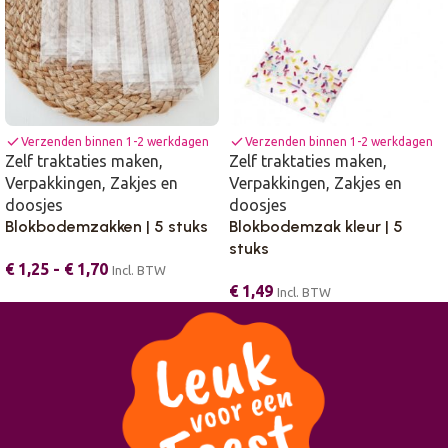
check
check
Verzenden binnen 1-2 werkdagen
Verzenden binnen 1-2 werkdagen
Zelf traktaties maken
,
Zelf traktaties maken
,
Verpakkingen
,
Zakjes en
Verpakkingen
,
Zakjes en
doosjes
doosjes
Blokbodemzakken | 5 stuks
Blokbodemzak kleur | 5
stuks
€
1,25
-
€
1,70
Incl. BTW
€
1,49
Incl. BTW