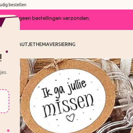
udig bestellen
worden er geen bestellingen verzonden.
KEN
CADEAUTJE
THEMA
VERSIERING
!
jes.