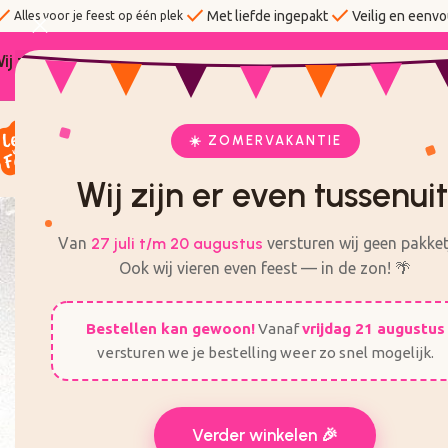
eck
check
check
Met liefde ingepakt
Veilig en eenvo
Alles voor je feest op één plek
ij zijn er even tussenuit! Van 27 Juli t/m 20 augustus 
☀️ ZOMERVAKANTIE
KANT EN KLARE TRAKTATIES
ZELF TRAKTATIES MA
Wij zijn er even tussenuit
Van
27 juli t/m 20 augustus
versturen wij geen pakket
Ook wij vieren even feest — in de zon! 🌴
Bestellen kan gewoon!
Vanaf
vrijdag 21 augustus
versturen we je bestelling weer zo snel mogelijk.
Verder winkelen 🎉