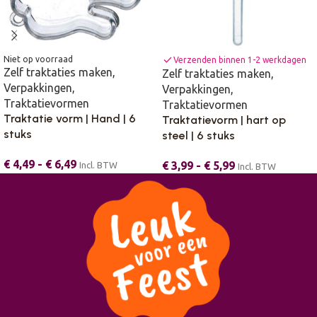
check
Niet op voorraad
Verzenden binnen 1-2 werkdagen
Zelf traktaties maken
,
Zelf traktaties maken
,
Verpakkingen
,
Verpakkingen
,
Traktatievormen
Traktatievormen
Traktatie vorm | Hand | 6
Traktatievorm | hart op
stuks
steel | 6 stuks
€
4,49
-
€
6,49
€
3,99
-
€
5,99
Incl. BTW
Incl. BTW