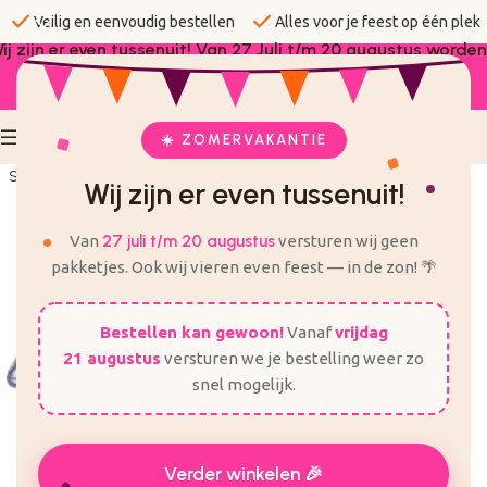
check
check
Veilig en eenvoudig bestellen
Alles voor je feest op één plek
ij zijn er even tussenuit! Van 27 Juli t/m 20 augustus worden
er geen bestellingen verzonden.
☀️ ZOMERVAKANTIE
Sold out
Wij zijn er even tussenuit!
Van
27 juli t/m 20 augustus
versturen wij geen
pakketjes. Ook wij vieren even feest — in de zon! 🌴
Bestellen kan gewoon!
Vanaf
vrijdag
21 augustus
versturen we je bestelling weer zo
snel mogelijk.
Verder winkelen 🎉