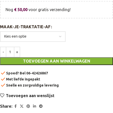
Nog
€
50,00
voor gratis verzending!
MAAK-JE-TRAKTATIE-AF
TOEVOEGEN AAN WINKELWAGEN
check
Spoed? Bel 06-42426867
check
Met liefde ingepakt
check
Snelle en zorgvuldige levering
Toevoegen aan wenslijst
Share: