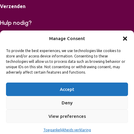
Verzenden
Hulp nodig?
Bereikbaar op maandag, dinsdag, donderdag en vrijdag van
Manage Consent
9-16.00 uur.
To provide the best experiences, we use technologies like cookies to
store and/or access device information. Consenting to these
06 42426867
technologies will allow us to process data such as browsing behavior or
mail
info@leukvooreenfeest.nl
unique IDs on this site. Not consenting or withdrawing consent, may
Algemene voorwaarden
adversely affect certain features and functions.
Privacy Statement
Toegankelijkheidsverklaring
Accept
2026 Leuk voor een Feest
NL37 INGB 0007 4379 93
Deny
BTW nummer NL002145569B33
View preferences
Kvk-nummer 66898382
Toegankelijkheids verklaring
hatsApp
Wishlist
Cart