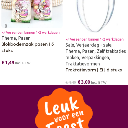
check
Verzenden binnen 1-2 werkdagen
Thema
,
Pasen
check
Verzenden binnen 1-2 werkdagen
Blokbodemzak pasen | 5
Sale
,
Verjaardag - sale
,
stuks
Thema
,
Pasen
,
Zelf traktaties
maken
,
Verpakkingen
,
€
1,49
Incl. BTW
Traktatievormen
Traktatievorm | Ei | 6 stuks
€
3,00
€
4,49
Incl. BTW