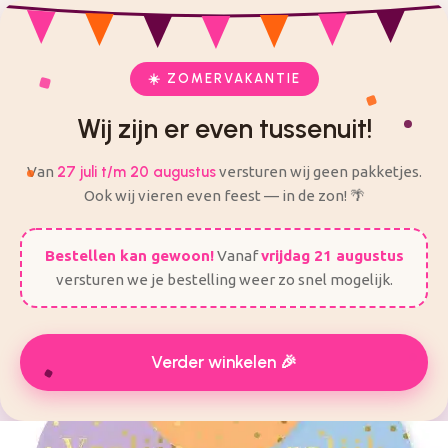
check
check
Veilig en eenvoudig bestellen
Alles voor je feest op één plek
ij zijn er even tussenuit! Van 27 Juli t/m 20 augustus worden
er geen bestellingen verzonden.
☀️ ZOMERVAKANTIE
Wij zijn er even tussenuit!
Van
27 juli t/m 20 augustus
versturen wij geen pakketjes.
Ook wij vieren even feest — in de zon! 🌴
Bestellen kan gewoon!
Vanaf
vrijdag 21 augustus
versturen we je bestelling weer zo snel mogelijk.
Verder winkelen 🎉