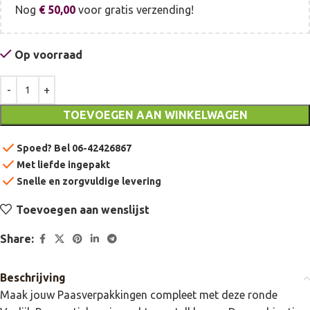
Nog
€
50,00
voor gratis verzending!
Op voorraad
TOEVOEGEN AAN WINKELWAGEN
check
Spoed? Bel 06-42426867
check
Met liefde ingepakt
check
Snelle en zorgvuldige levering
Toevoegen aan wenslijst
Share:
Beschrijving
Maak jouw Paasverpakkingen compleet met deze ronde