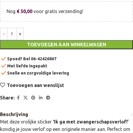
Nog
€
50,00
voor gratis verzending!
TOEVOEGEN AAN WINKELWAGEN
check
Spoed? Bel 06-42426867
check
Met liefde ingepakt
check
Snelle en zorgvuldige levering
Toevoegen aan wenslijst
Share:
Beschrijving
Met deze vrolijke sticker
‘Ik ga met zwangerschapsverlof!’
kondig je jouw verlof op een originele manier aan. Perfect om