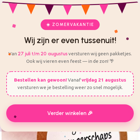
check
check
Veilig en eenvoudig bestellen
Alles voor je feest op één plek
ij zijn er even tussenuit! Van 27 Juli t/m 20 augustus worden
er geen bestellingen verzonden.
☀️ ZOMERVAKANTIE
Wij zijn er even tussenuit!
Van
27 juli t/m 20 augustus
versturen wij geen pakketjes.
Ook wij vieren even feest — in de zon! 🌴
Bestellen kan gewoon!
Vanaf
vrijdag 21 augustus
versturen we je bestelling weer zo snel mogelijk.
Verder winkelen 🎉