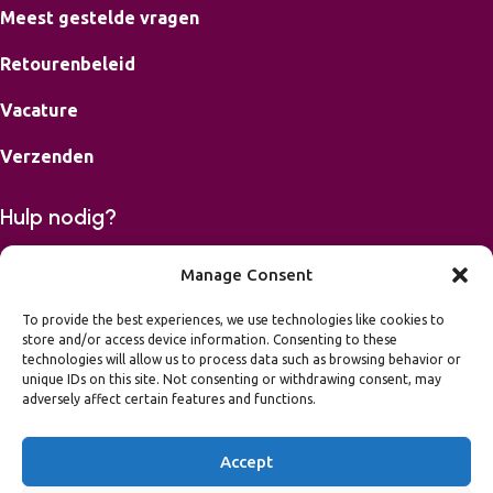
Meest gestelde vragen
Retourenbeleid
Vacature
Verzenden
Hulp nodig?
Bereikbaar op maandag, dinsdag, donderdag en vrijdag van
Manage Consent
9-16.00 uur.
To provide the best experiences, we use technologies like cookies to
store and/or access device information. Consenting to these
06 42426867
technologies will allow us to process data such as browsing behavior or
mail
info@leukvooreenfeest.nl
unique IDs on this site. Not consenting or withdrawing consent, may
Algemene voorwaarden
adversely affect certain features and functions.
Privacy Statement
Toegankelijkheidsverklaring
Accept
2026 Leuk voor een Feest