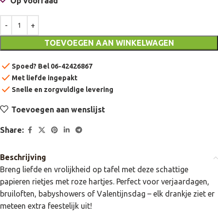
Op voorraad
TOEVOEGEN AAN WINKELWAGEN
check
Spoed? Bel 06-42426867
check
Met liefde ingepakt
check
Snelle en zorgvuldige levering
Toevoegen aan wenslijst
Share:
Beschrijving
Breng liefde en vrolijkheid op tafel met deze schattige
papieren rietjes met roze hartjes. Perfect voor verjaardagen,
bruiloften, babyshowers of Valentijnsdag – elk drankje ziet er
meteen extra feestelijk uit!