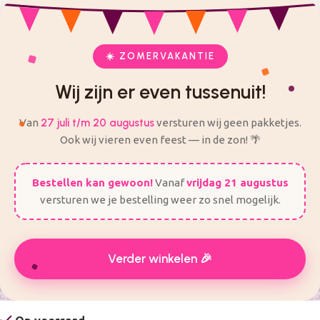
check
check
Veilig en eenvoudig bestellen
Alles voor je feest op één plek
ij zijn er even tussenuit! Van 27 Juli t/m 20 augustus worden
er geen bestellingen verzonden.
☀️ ZOMERVAKANTIE
Wij zijn er even tussenuit!
Click to enlarge
Van
27 juli t/m 20 augustus
versturen wij geen pakketjes.
Ook wij vieren even feest — in de zon! 🌴
Home
Zelf traktaties maken
Verpakkingen
Bakjes, bekers en rietjes
Bestellen kan gewoon!
Vanaf
vrijdag 21 augustus
Rietjes | wit met roze hartjes
versturen we je bestelling weer zo snel mogelijk.
€
0,99
Incl. BTW
Verder winkelen 🎉
Nog
€
50,00
voor gratis verzending!