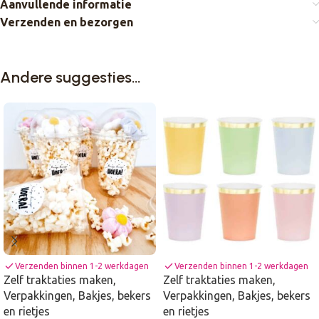
Aanvullende informatie
Verzenden en bezorgen
Andere suggesties…
check
check
Verzenden binnen 1-2 werkdagen
Verzenden binnen 1-2 werkdagen
Zelf traktaties maken
,
Zelf traktaties maken
,
Verpakkingen
,
Bakjes, bekers
Verpakkingen
,
Bakjes, bekers
en rietjes
en rietjes