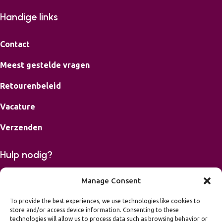
Handige links
Contact
Meest gestelde vragen
Retourenbeleid
Vacature
Verzenden
Hulp nodig?
Bereikbaar op maandag, dinsdag, donderdag en vrijdag van
Manage Consent
9-16.00 uur.
To provide the best experiences, we use technologies like cookies to
store and/or access device information. Consenting to these
06 42426867
technologies will allow us to process data such as browsing behavior or