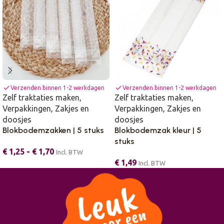
check
check
Verzenden binnen 1-2 werkdagen
Verzenden binnen 1-2 werkdagen
Zelf traktaties maken
,
Zelf traktaties maken
,
Verpakkingen
,
Zakjes en
Verpakkingen
,
Zakjes en
doosjes
doosjes
Blokbodemzakken | 5 stuks
Blokbodemzak kleur | 5
stuks
€
1,25
-
€
1,70
Incl. BTW
€
1,49
Incl. BTW