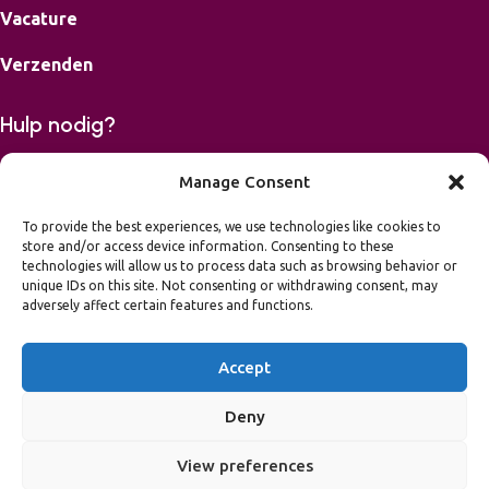
Vacature
Verzenden
Hulp nodig?
Bereikbaar op maandag, dinsdag, donderdag en vrijdag van
Manage Consent
9-16.00 uur.
To provide the best experiences, we use technologies like cookies to
store and/or access device information. Consenting to these
06 42426867
technologies will allow us to process data such as browsing behavior or
mail
info@leukvooreenfeest.nl
unique IDs on this site. Not consenting or withdrawing consent, may
Algemene voorwaarden
adversely affect certain features and functions.
Privacy Statement
Toegankelijkheidsverklaring
Accept
2026 Leuk voor een Feest
NL37 INGB 0007 4379 93
Deny
BTW nummer NL002145569B33
View preferences
Kvk-nummer 66898382