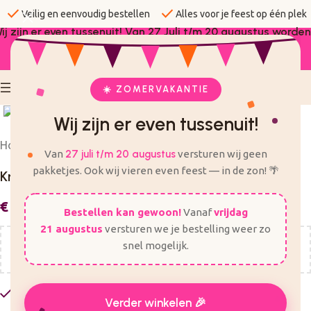
check
check
Veilig en eenvoudig bestellen
Alles voor je feest op één plek
ij zijn er even tussenuit! Van 27 Juli t/m 20 augustus worden
er geen bestellingen verzonden.
☀️ ZOMERVAKANTIE
Click to enlarge
Wij zijn er even tussenuit!
Home
Zelf traktaties maken
Decoratie
Lint en sluitingen
Van
27 juli t/m 20 augustus
versturen wij geen
pakketjes. Ook wij vieren even feest — in de zon! 🌴
Knijpers | Goud | 20 stuks
€
2,49
Incl. BTW
Bestellen kan gewoon!
Vanaf
vrijdag
21 augustus
versturen we je bestelling weer zo
snel mogelijk.
Nog
€
50,00
voor gratis verzending!
Op voorraad
Verder winkelen 🎉