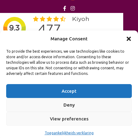
Manage Consent
To provide the best experiences, we use technologies like cookies to
Handige links
store and/or access device information. Consenting to these
technologies will allow us to process data such as browsing behavior or
unique IDs on this site. Not consenting or withdrawing consent, may
Contact
adversely affect certain features and functions.
Meest gestelde vragen
Accept
Retourenbeleid
Deny
Vacature
View preferences
Verzenden
Toegankelijkheids verklaring
hatsApp
Wishlist
Cart