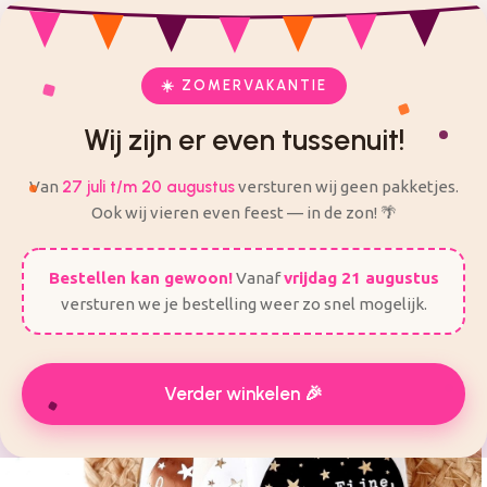
check
check
Veilig en eenvoudig bestellen
Alles voor je feest op één plek
ij zijn er even tussenuit! Van 27 Juli t/m 20 augustus worden
er geen bestellingen verzonden.
☀️ ZOMERVAKANTIE
Wij zijn er even tussenuit!
Van
27 juli t/m 20 augustus
versturen wij geen pakketjes.
Ook wij vieren even feest — in de zon! 🌴
Bestellen kan gewoon!
Vanaf
vrijdag 21 augustus
versturen we je bestelling weer zo snel mogelijk.
Verder winkelen 🎉