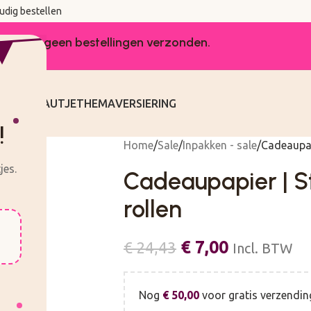
udig bestellen
worden er geen bestellingen verzonden.
KEN
CADEAUTJE
THEMA
VERSIERING
!
Home
Sale
Inpakken - sale
Cadeaupap
jes.
Cadeaupapier | St
rollen
€
7,00
€
24,43
Incl. BTW
Nog
€
50,00
voor gratis verzendin