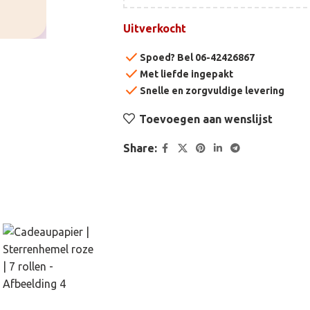
Uitverkocht
check
Spoed? Bel 06-42426867
check
Met liefde ingepakt
check
Snelle en zorgvuldige levering
Toevoegen aan wenslijst
Share: