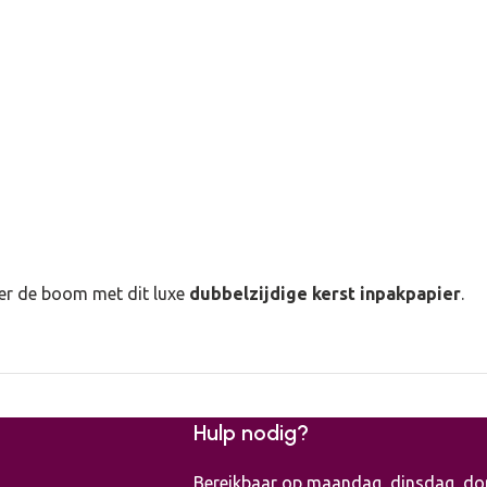
n
der de boom met dit luxe
dubbelzijdige kerst inpakpapier
.
Hulp nodig?
Bereikbaar op maandag, dinsdag, don