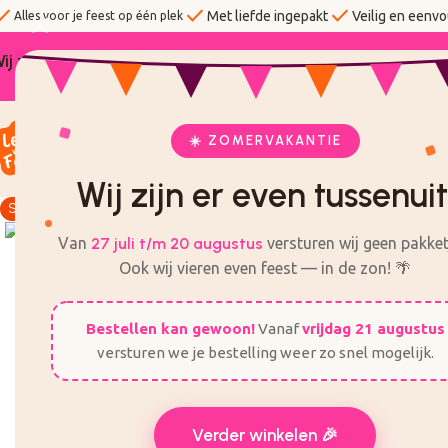
eck
check
check
Met liefde ingepakt
Veilig en eenvo
Alles voor je feest op één plek
ij zijn er even tussenuit! Van 27 Juli t/m 20 augustus 
☀️ ZOMERVAKANTIE
KANT EN KLARE TRAKTATIES
ZELF TRAKTATIES MA
Wij zijn er even tussenuit
Sale
Sold out
Van
27 juli t/m 20 augustus
versturen wij geen pakket
Ook wij vieren even feest — in de zon! 🌴
Bestellen kan gewoon!
Vanaf
vrijdag 21 augustus
versturen we je bestelling weer zo snel mogelijk.
Verder winkelen 🎉