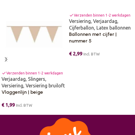
check
Verzenden binnen 1-2 werkdagen
Versiering
,
Verjaardag
,
Cijferballon
,
Latex ballonnen
Ballonnen met cijfer |
nummer 5
€
2,99
Incl. BTW
check
Verzenden binnen 1-2 werkdagen
Verjaardag
,
Slingers
,
Versiering
,
Versiering bruiloft
Vlaggenlijn | beige
€
1,99
Incl. BTW