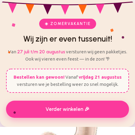
check
check
Veilig en eenvoudig bestellen
Alles voor je feest op één plek
ij zijn er even tussenuit! Van 27 Juli t/m 20 augustus worden
er geen bestellingen verzonden.
☀️ ZOMERVAKANTIE
Wij zijn er even tussenuit!
Van
27 juli t/m 20 augustus
versturen wij geen pakketjes.
Ook wij vieren even feest — in de zon! 🌴
Bestellen kan gewoon!
Vanaf
vrijdag 21 augustus
versturen we je bestelling weer zo snel mogelijk.
Verder winkelen 🎉