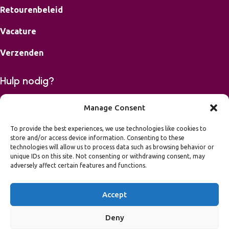
Retourenbeleid
Vacature
Verzenden
Hulp nodig?
Bereikbaar op maandag, dinsdag, donderdag en vrijdag van
Manage Consent
9-16.00 uur.
To provide the best experiences, we use technologies like cookies to
store and/or access device information. Consenting to these
06 42426867
technologies will allow us to process data such as browsing behavior or
mail
info@leukvooreenfeest.nl
unique IDs on this site. Not consenting or withdrawing consent, may
Algemene voorwaarden
adversely affect certain features and functions.
Privacy Statement
Toegankelijkheidsverklaring
Accept
2026 Leuk voor een Feest
NL37 INGB 0007 4379 93
Deny