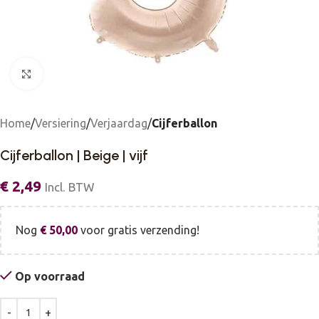
Click to enlarge
Home
Versiering
Verjaardag
Cijferballon
Cijferballon | Beige | vijf
€
2,49
Incl. BTW
Nog
€
50,00
voor gratis verzending!
Op voorraad