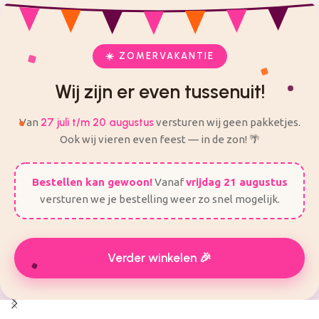
check
check
Veilig en eenvoudig bestellen
Alles voor je feest op één plek
ij zijn er even tussenuit! Van 27 Juli t/m 20 augustus worden
er geen bestellingen verzonden.
☀️ ZOMERVAKANTIE
Wij zijn er even tussenuit!
Van
27 juli t/m 20 augustus
versturen wij geen pakketjes.
Ook wij vieren even feest — in de zon! 🌴
Bestellen kan gewoon!
Vanaf
vrijdag 21 augustus
versturen we je bestelling weer zo snel mogelijk.
Verder winkelen 🎉