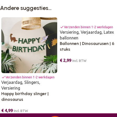
Andere suggesties…
check
Verzenden binnen 1-2 werkdagen
Versiering
,
Verjaardag
,
Latex
ballonnen
Ballonnen | Dinosaurusen | 6
stuks
€
2,99
Incl. BTW
check
Verzenden binnen 1-2 werkdagen
Verjaardag
,
Slingers
,
Versiering
Happy birthday slinger |
dinosaurus
€
4,99
Incl. BTW