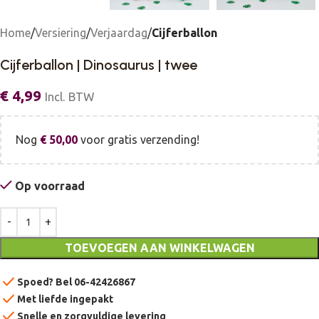
Home
Versiering
Verjaardag
Cijferballon
Cijferballon | Dinosaurus | twee
€
4,99
Incl. BTW
Nog
€
50,00
voor gratis verzending!
Op voorraad
TOEVOEGEN AAN WINKELWAGEN
check
Spoed? Bel 06-42426867
check
Met liefde ingepakt
check
Snelle en zorgvuldige levering