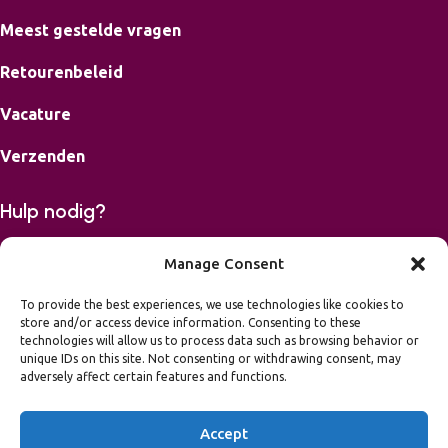
Meest gestelde vragen
Retourenbeleid
Vacature
Verzenden
Hulp nodig?
Bereikbaar op maandag, dinsdag, donderdag en vrijdag van
Manage Consent
9-16.00 uur.
To provide the best experiences, we use technologies like cookies to
store and/or access device information. Consenting to these
06 42426867
technologies will allow us to process data such as browsing behavior or
mail
info@leukvooreenfeest.nl
unique IDs on this site. Not consenting or withdrawing consent, may
Algemene voorwaarden
adversely affect certain features and functions.
Privacy Statement
Toegankelijkheidsverklaring
Accept