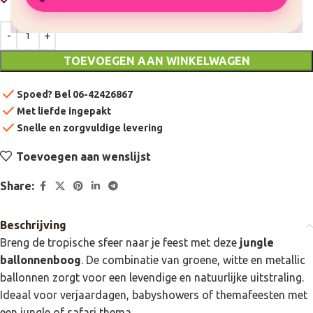
Slechts 2 resterend op voorraad
TOEVOEGEN AAN WINKELWAGEN
check
Spoed? Bel 06-42426867
check
Met liefde ingepakt
check
Snelle en zorgvuldige levering
Toevoegen aan wenslijst
Share:
Beschrijving
Breng de tropische sfeer naar je feest met deze
jungle
ballonnenboog
. De combinatie van groene, witte en metallic
ballonnen zorgt voor een levendige en natuurlijke uitstraling.
Ideaal voor verjaardagen, babyshowers of themafeesten met
een jungle of safari thema.