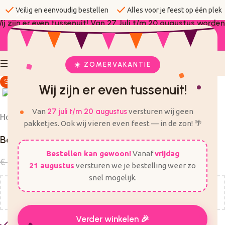
check
check
Veilig en eenvoudig bestellen
Alles voor je feest op één plek
ij zijn er even tussenuit! Van 27 Juli t/m 20 augustus worden
er geen bestellingen verzonden.
☀️ ZOMERVAKANTIE
Sale
Click to enlarge
Wij zijn er even tussenuit!
Van
27 juli t/m 20 augustus
versturen wij geen
Home
Sale
Verjaardag - sale
pakketjes. Ook wij vieren even feest — in de zon! 🌴
Ballonnenboog | jungle
Bestellen kan gewoon!
Vanaf
vrijdag
€
5,00
€
8,99
Incl. BTW
21 augustus
versturen we je bestelling weer zo
snel mogelijk.
Nog
€
50,00
voor gratis verzending!
Verder winkelen 🎉