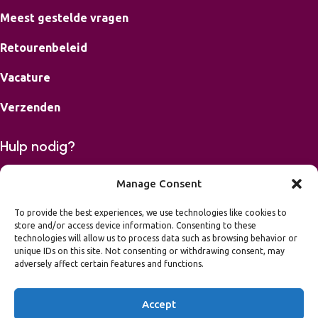
Meest gestelde vragen
Retourenbeleid
Vacature
Verzenden
Hulp nodig?
Bereikbaar op maandag, dinsdag, donderdag en vrijdag van
Manage Consent
9-16.00 uur.
To provide the best experiences, we use technologies like cookies to
store and/or access device information. Consenting to these
06 42426867
technologies will allow us to process data such as browsing behavior or
mail
info@leukvooreenfeest.nl
unique IDs on this site. Not consenting or withdrawing consent, may
Algemene voorwaarden
adversely affect certain features and functions.
Privacy Statement
Toegankelijkheidsverklaring
Accept
2026 Leuk voor een Feest