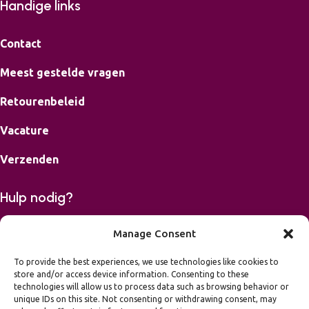
Handige links
Contact
Meest gestelde vragen
Retourenbeleid
Vacature
Verzenden
Hulp nodig?
Bereikbaar op maandag, dinsdag, donderdag en vrijdag van
Manage Consent
9-16.00 uur.
To provide the best experiences, we use technologies like cookies to
store and/or access device information. Consenting to these
06 42426867
technologies will allow us to process data such as browsing behavior or
mail
info@leukvooreenfeest.nl
unique IDs on this site. Not consenting or withdrawing consent, may