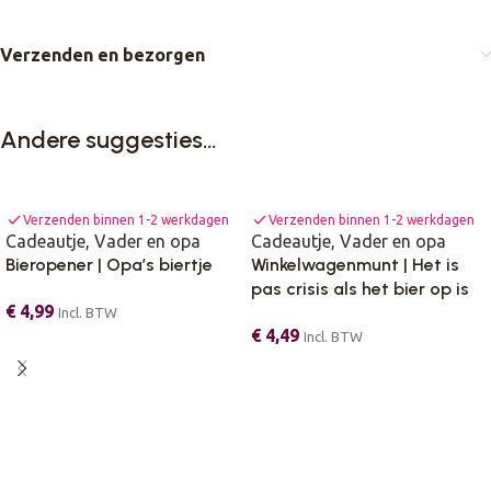
Verzenden en bezorgen
Andere suggesties…
check
check
Verzenden binnen 1-2 werkdagen
Verzenden binnen 1-2 werkdagen
Cadeautje
,
Vader en opa
Cadeautje
,
Vader en opa
Bieropener | Opa’s biertje
Winkelwagenmunt | Het is
pas crisis als het bier op is
€
4,99
Incl. BTW
€
4,49
Incl. BTW