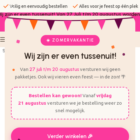
check
check
Veilig en eenvoudig bestellen
Alles voor je feest op één plek
ij zijn er even tussenuit! Van 27 Juli t/m 20 augustus worden
er geen bestellingen verzonden.
☀️ ZOMERVAKANTIE
Sold out
Wij zijn er even tussenuit!
Van
27 juli t/m 20 augustus
versturen wij geen
pakketjes. Ook wij vieren even feest — in de zon! 🌴
Bestellen kan gewoon!
Vanaf
vrijdag
21 augustus
versturen we je bestelling weer zo
snel mogelijk.
Verder winkelen 🎉